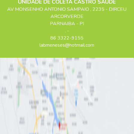
UNIDADE DE COLETA CASTRO SAÚDE
AV MONSENHO ANTONIO SAMPAIO
, 2235
- DIRCEU
ARCORVERDE
PARNAIBA
-
PI
. -
86 3322-9155
labmeneses@hotmail.com